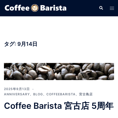
コ
検
ト
ン
索
グ
テ
ル
ン
メ
ツ
ニ
へ
ュ
タグ:
9月14日
ス
ー
キ
ッ
プ
2025年9月13日
ANNIVERSARY
、
BLOG
、
COFFEEBARISTA
、
宮古島店
Coffee Barista 宮古店 5周年