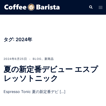
コ
検
ト
ン
索
グ
テ
ル
ン
メ
ツ
ニ
へ
ュ
タグ:
2024年
ス
ー
キ
ッ
プ
2024年6月25日
BLOG
、
新商品
夏の新定番デビュー エスプ
レッソトニック
Espresso Tonic 夏の新定番デビ […]