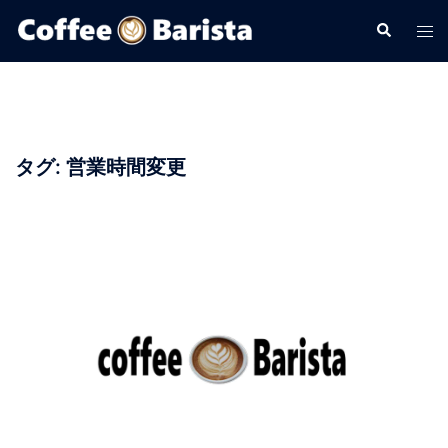
コ
検
ト
ン
索
グ
テ
ル
ン
メ
ツ
ニ
へ
ュ
タグ:
営業時間変更
ス
ー
キ
ッ
プ